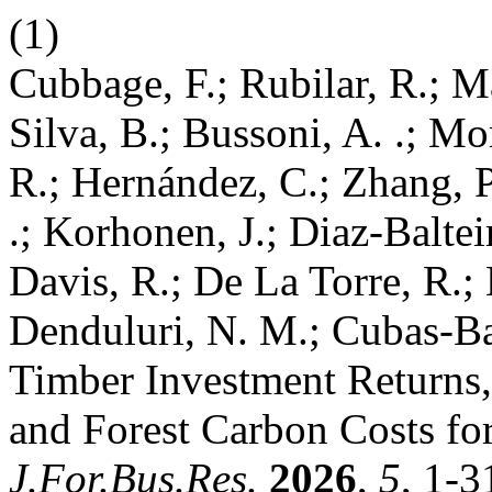
(1)
Cubbage, F.; Rubilar, R.; M
Silva, B.; Bussoni, A. .; Mo
R.; Hernández, C.; Zhang, P.
.; Korhonen, J.; Diaz-Baltei
Davis, R.; De La Torre, R.; 
Denduluri, N. M.; Cubas-Bae
Timber Investment Returns
and Forest Carbon Costs for
J.For.Bus.Res.
2026
,
5
, 1-3